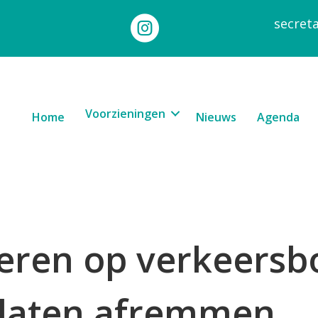
secret
Voorzieningen
Home
Nieuws
Agenda
teren op verkeers
 laten afremmen