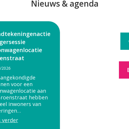
Nieuws & agenda
dtekeningenactie
gersessie
nwagenlocatie
enstraat
/2026
aangekondigde
nen voor een
nwagenlocatie aan
Groenstraat hebben
veel inwoners van
eringen…
 verder