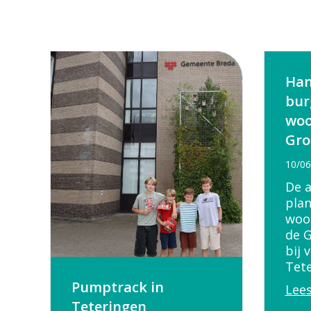
Han
bur
woo
Gro
10/06
De 
plan
woo
de 
bij 
Tet
Pumptrack in
Lees
Teteringen