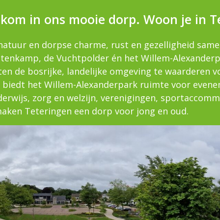
lkom in ons mooie dorp. Woon je in T
natuur en dorpse charme, rust en gezelligheid same
ettenkamp, de Vuchtpolder én het Willem-Alexander
ten de bosrijke, landelijke omgeving te waarderen v
 biedt het Willem-Alexanderpark ruimte voor even
erwijs, zorg en welzijn, verenigingen, sportaccomm
maken Teteringen een dorp voor jong en oud.