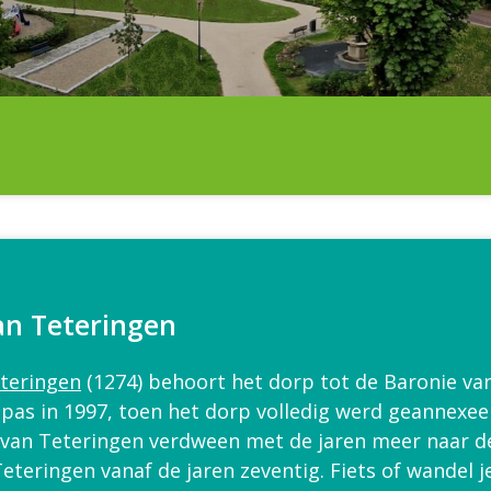
an Teteringen
teringen
(1274) behoort het dorp tot de Baronie va
 pas in 1997, toen het dorp volledig werd geannex
r van Teteringen verdween met de jaren meer naar 
teringen vanaf de jaren zeventig. Fiets of wandel j