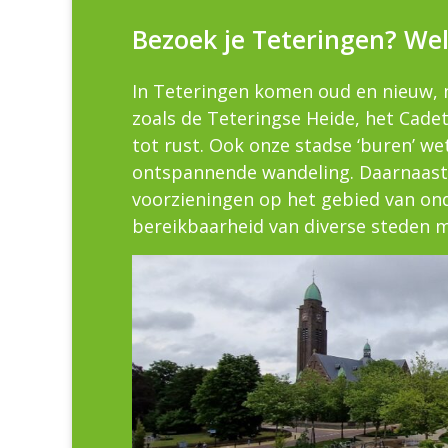
Bezoek je Teteringen? We
In Teteringen komen oud en nieuw, 
zoals de Teteringse Heide, het Cad
tot rust. Ook onze stadse ‘buren’ we
ontspannende wandeling. Daarnaast
voorzieningen op het gebied van ond
bereikbaarheid van diverse steden 