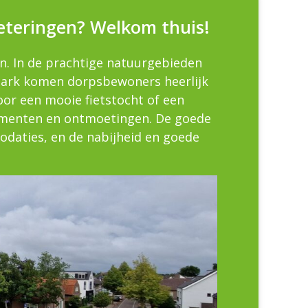
eteringen? Welkom thuis!
n. In de prachtige natuurgebieden
park komen dorpsbewoners heerlijk
oor een mooie fietstocht of een
ementen en ontmoetingen. De goede
odaties, en de nabijheid en goede