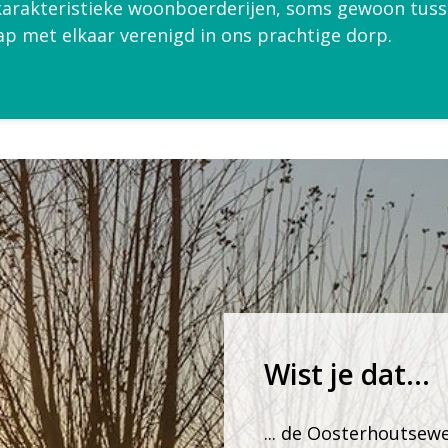
 karakteristieke woonboerderijen, soms gewoon tu
p met elkaar verenigd in ons prachtige dorp.
Wist je dat...
... de Oosterhoutsew