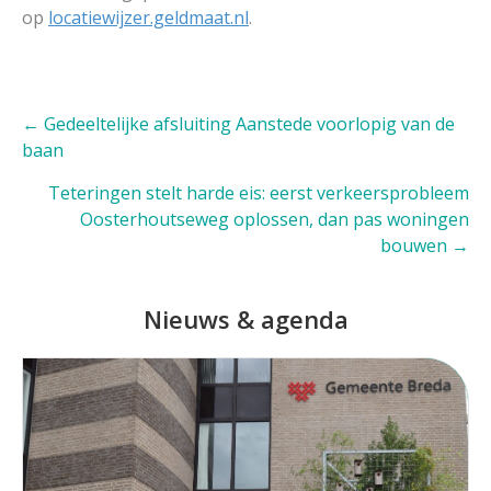
op
locatiewijzer.geldmaat.nl
.
Posts
← Gedeeltelijke afsluiting Aanstede voorlopig van de
baan
navigation
Teteringen stelt harde eis: eerst verkeersprobleem
Oosterhoutseweg oplossen, dan pas woningen
bouwen →
Nieuws & agenda