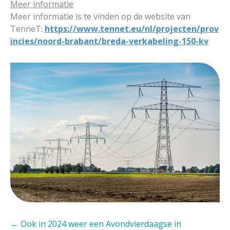
Meer informatie
Meer informatie is te vinden op de website van
TenneT:
https://www.tennet.eu/nl/projecten/prov
incies/noord-brabant/breda-verkabeling-150-kv
Posts
← Ook in 2024 weer een Avondvierdaagse in