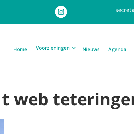
secret
Voorzieningen
Home
Nieuws
Agenda
 t web teteringe