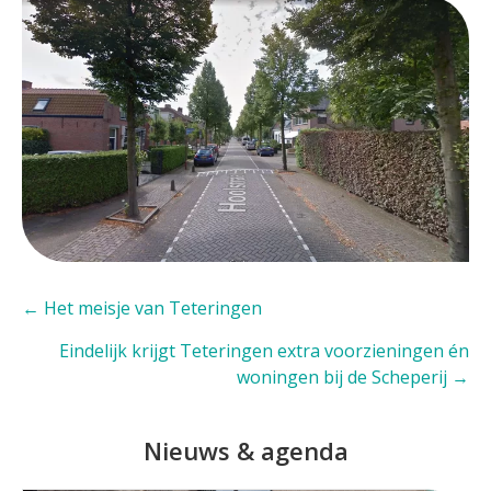
Posts
← Het meisje van Teteringen
navigation
Eindelijk krijgt Teteringen extra voorzieningen én
woningen bij de Scheperij →
Nieuws & agenda