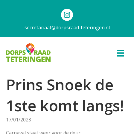
secretariaat@dorpsraad-teteringen.nl
Prins Snoek de
1ste komt langs!
17/01/2023
Carnaval staat weer voor de deur.