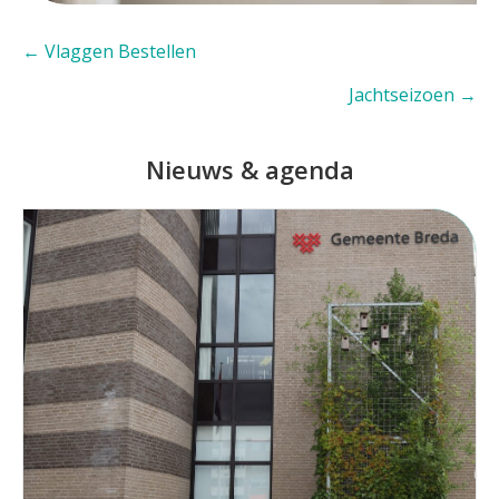
Posts
← Vlaggen Bestellen
navigation
Jachtseizoen →
Nieuws & agenda