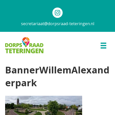
secretariaat@dorpsraad-teteringen.nl
BannerWillemAlexand
erpark