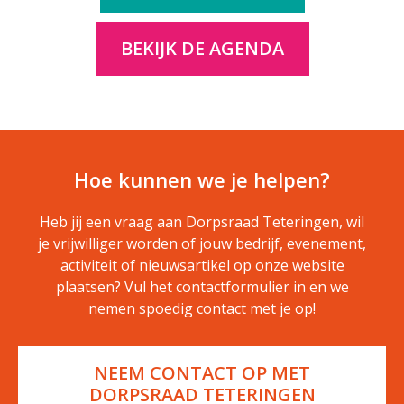
BEKIJK DE AGENDA
Hoe kunnen we je helpen?
Heb jij een vraag aan Dorpsraad Teteringen, wil
je vrijwilliger worden of jouw bedrijf, evenement,
activiteit of nieuwsartikel op onze website
plaatsen? Vul het contactformulier in en we
nemen spoedig contact met je op!
NEEM CONTACT OP MET
DORPSRAAD TETERINGEN