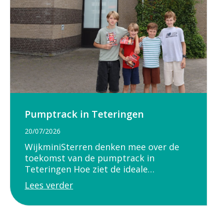
Pumptrack in Teteringen
20/07/2026
WijkminiSterren denken mee over de
toekomst van de pumptrack in
Teteringen Hoe ziet de ideale…
Lees verder