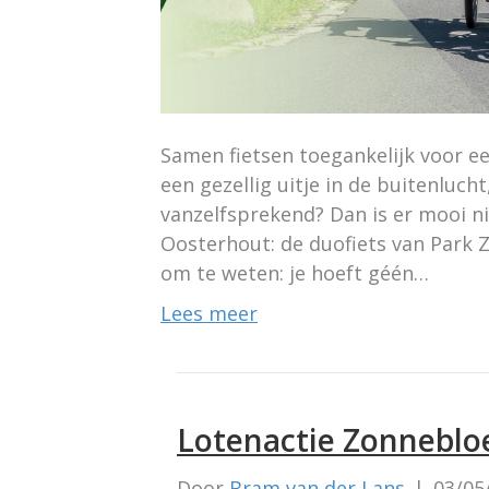
Samen fietsen toegankelijk voor e
een gezellig uitje in de buitenlucht
vanzelfsprekend? Dan is er mooi n
Oosterhout: de duofiets van Park Z
om te weten: je hoeft géén…
Lees meer
Lotenactie Zonneblo
Door
Bram van der Lans
|
03/05