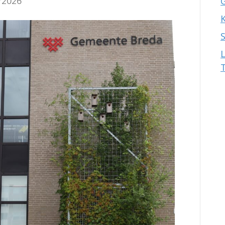
/2026
K
T