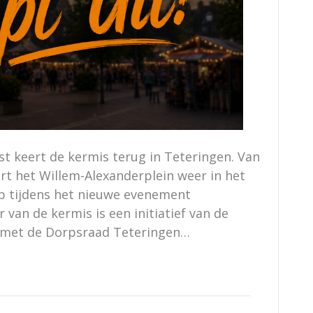
st keert de kermis terug in Teteringen. Van
rt het Willem-Alexanderplein weer in het
p tijdens het nieuwe evenement
 van de kermis is een initiatief van de
 met de Dorpsraad Teteringen…