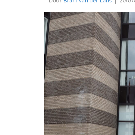
Door
Bram van der Lans
|
20/07