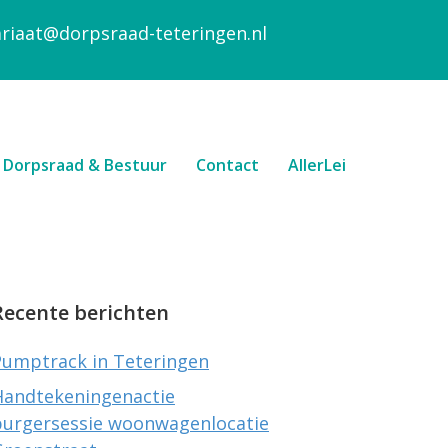
ariaat@dorpsraad-teteringen.nl
Dorpsraad & Bestuur
Contact
AllerLei
Recente berichten
Pumptrack in Teteringen
Handtekeningenactie
burgersessie woonwagenlocatie