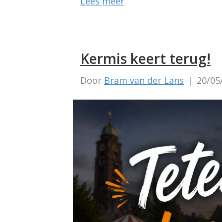
Lees meer
Kermis keert terug!
Door
Bram van der Lans
|
20/05